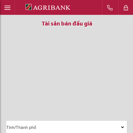
Tài sản bán đấu giá
Tài sản bán đấu giá
Tài sản bán đấu giá