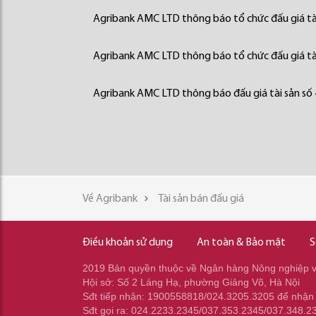
Agribank AMC LTD thông báo tổ chức đấu giá tà
Agribank AMC LTD thông báo tổ chức đấu giá tà
Agribank AMC LTD thông báo đấu giá tài sản số
Về Agribank
Tài sản bán đấu giá
Điều khoản sử dụng
An toàn & Bảo mật
S
2019 Bản quyền thuộc về Ngân hàng Nông nghiệp và
Hội sở: Số 2 Láng Hạ, phường Giảng Võ, Hà Nội
Sđt tiếp nhận: 1900558818/024.3205.3205 để nhận
Sđt gọi ra: 024.2233.2345/037.353.2345/037.348.2