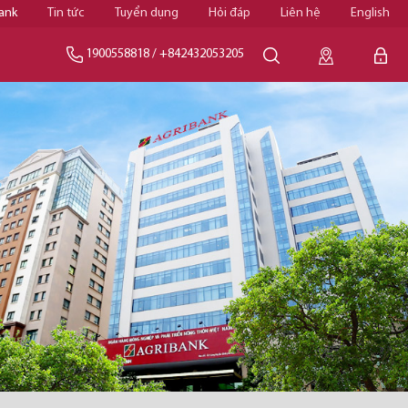
ank
Tin tức
Tuyển dụng
Hỏi đáp
Liên hệ
English
1900558818
/
+842432053205