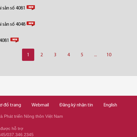
i sản số 4081
i sản số 4048
 4081
1
2
3
4
5
...
10
ơ đồ trang
Webmail
Đăng ký nhận tin
English
 Phát triển Nông thôn Việt Nam
 được hỗ trợ
345/037.346.2345