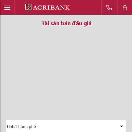
Tài sản bán đấu giá
Tài sản bán đấu giá
Tài sản bán đấu giá