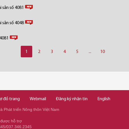
i sản số 4081
i sản số 4048
 4081
1
2
3
4
5
...
10
ơ đồ trang
Webmail
Đăng ký nhận tin
English
 Phát triển Nông thôn Việt Nam
 được hỗ trợ
345/037.346.2345