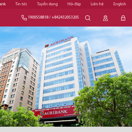
ank
Tin tức
Tuyển dụng
Hỏi đáp
Liên hệ
English
1900558818
/
+842432053205