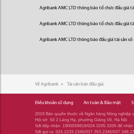
Agribank AMC LTD thông báo tổ chức đấu giá tà
Agribank AMC LTD thông báo tổ chức đấu giá tà
Agribank AMC LTD thông báo đấu giá tài sản số
Về Agribank
Tài sản bán đấu giá
Điều khoản sử dụng
An toàn & Bảo mật
S
2019 Bản quyền thuộc về Ngân hàng Nông nghiệp và
Hội sở: Số 2 Láng Hạ, phường Giảng Võ, Hà Nội
Sđt tiếp nhận: 1900558818/024.3205.3205 để nhận
Sđt gọi ra: 024.2233.2345/037.353.2345/037.348.2