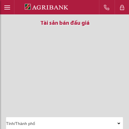
Tài sản bán đấu giá
Tài sản bán đấu giá
Tài sản bán đấu giá