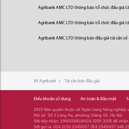
Agribank AMC LTD thông báo tổ chức đấu giá tà
Agribank AMC LTD thông báo tổ chức đấu giá tà
Agribank AMC LTD thông báo đấu giá tài sản số
Về Agribank
Tài sản bán đấu giá
Điều khoản sử dụng
An toàn & Bảo mật
S
2019 Bản quyền thuộc về Ngân hàng Nông nghiệp và
Hội sở: Số 2 Láng Hạ, phường Giảng Võ, Hà Nội
Sđt tiếp nhận: 1900558818/024.3205.3205 để nhận
Sđt gọi ra: 024.2233.2345/037.353.2345/037.348.2