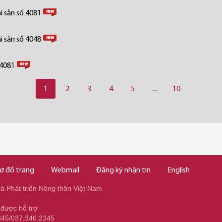
i sản số 4081
i sản số 4048
 4081
1
2
3
4
5
...
10
ơ đồ trang
Webmail
Đăng ký nhận tin
English
 Phát triển Nông thôn Việt Nam
 được hỗ trợ
345/037.346.2345