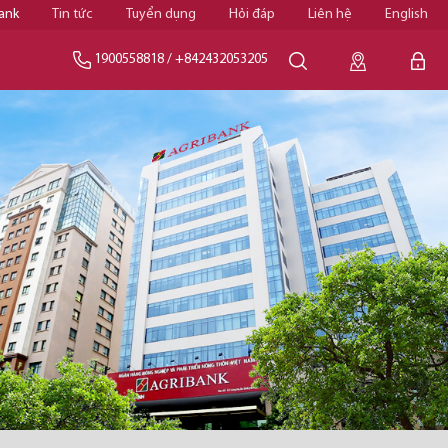
ank
Tin tức
Tuyển dụng
Hỏi đáp
Liên hệ
English
1900558818
/
+842432053205