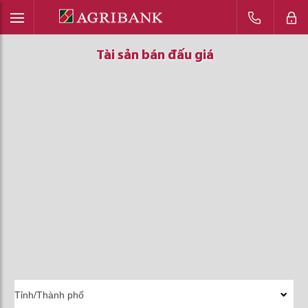
Tài sản bán đấu giá
Tài sản bán đấu giá
Tài sản bán đấu giá