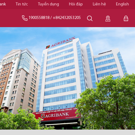
ank
Tin tức
Tuyển dụng
Hỏi đáp
Liên hệ
English
1900558818
/
+842432053205