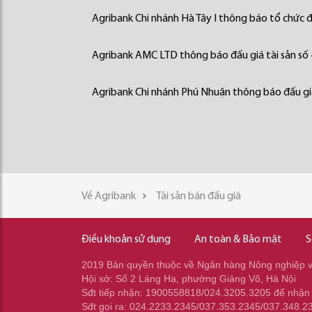
Agribank Chi nhánh Hà Tây I thông báo tổ chức đấ
Agribank AMC LTD thông báo đấu giá tài sản số
Agribank Chi nhánh Phú Nhuận thông báo đấu giá
Về Agribank
Tài sản bán đấu giá
Điều khoản sử dụng
An toàn & Bảo mật
S
2019 Bản quyền thuộc về Ngân hàng Nông nghiệp và
Hội sở: Số 2 Láng Hạ, phường Giảng Võ, Hà Nội
Sđt tiếp nhận: 1900558818/024.3205.3205 để nhận
Sđt gọi ra: 024.2233.2345/037.353.2345/037.348.2