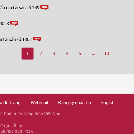
u giá tài sản số 249
 4023
 tài sản số 1302
1
2
3
4
5
...
10
ơ đồ trang
Webmail
Đăng ký nhận tin
English
 Phát triển Nông thôn Việt Nam
 được hỗ trợ
345/037.346.2345