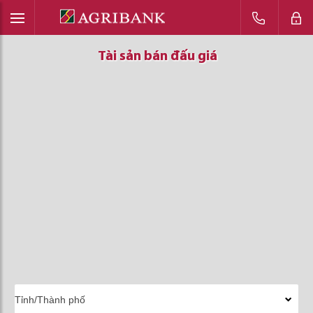
Tài sản bán đấu giá
Tài sản bán đấu giá
Tài sản bán đấu giá