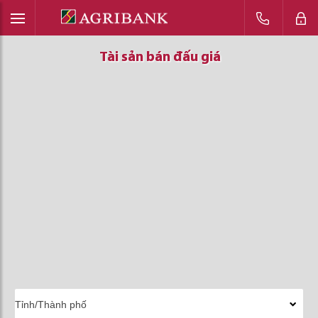
Tài sản bán đấu giá
Tài sản bán đấu giá
Tài sản bán đấu giá