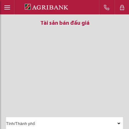
Tài sản bán đấu giá
Tài sản bán đấu giá
Tài sản bán đấu giá