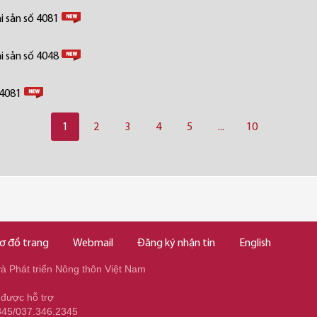
i sản số 4081
i sản số 4048
 4081
1
2
3
4
5
...
10
ơ đồ trang
Webmail
Đăng ký nhận tin
English
 Phát triển Nông thôn Việt Nam
 được hỗ trợ
345/037.346.2345