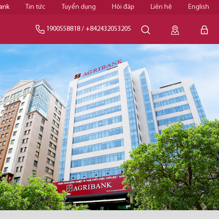
ank
Tin tức
Tuyển dụng
Hỏi đáp
Liên hệ
English
1900558818
/
+842432053205