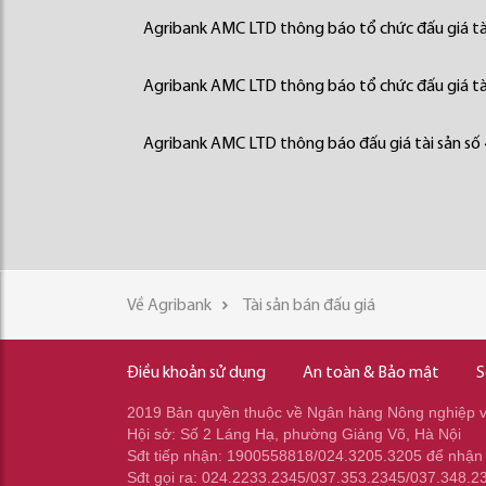
Agribank AMC LTD thông báo tổ chức đấu giá tà
Agribank AMC LTD thông báo tổ chức đấu giá tà
Agribank AMC LTD thông báo đấu giá tài sản số
Về Agribank
Tài sản bán đấu giá
Điều khoản sử dụng
An toàn & Bảo mật
S
2019 Bản quyền thuộc về Ngân hàng Nông nghiệp và
Hội sở: Số 2 Láng Hạ, phường Giảng Võ, Hà Nội
Sđt tiếp nhận: 1900558818/024.3205.3205 để nhận
Sđt gọi ra: 024.2233.2345/037.353.2345/037.348.2