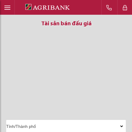
Tài sản bán đấu giá
Tài sản bán đấu giá
Tài sản bán đấu giá