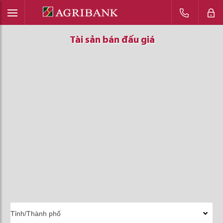
Tài sản bán đấu giá
Tài sản bán đấu giá
Tài sản bán đấu giá