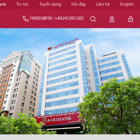
ank
Tin tức
Tuyển dụng
Hỏi đáp
Liên hệ
English
1900558818
/
+842432053205