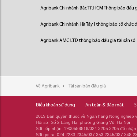
Agribank Chi nhánh Bắc TP.HCM Thông báo đấu gi
Agribank Chi nhánh Hà Tây I thông báo tổ chức đấ
Agribank AMC LTD thông báo đấu giá tài sản số
Về Agribank
Tài sản bán đấu giá
Điều khoản sử dụng
An toàn & Bảo mật
S
2019 Bản quyền thuộc về Ngân hàng Nông nghiệp và
Hội sở: Số 2 Láng Hạ, phường Giảng Võ, Hà Nội
Sđt tiếp nhận: 1900558818/024.3205.3205 để nhận
Sđt gọi ra: 024.2233.2345/037.353.2345/037.348.2