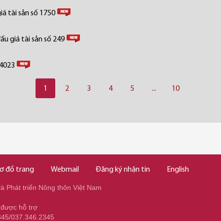
á tài sản số 1750
u giá tài sản số 249
 4023
1
2
3
4
5
...
10
ơ đồ trang
Webmail
Đăng ký nhận tin
English
 Phát triển Nông thôn Việt Nam
 được hỗ trợ
345/037.346.2345