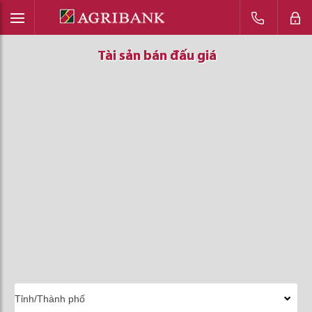
Tài sản bán đấu giá
Tài sản bán đấu giá
Tài sản bán đấu giá