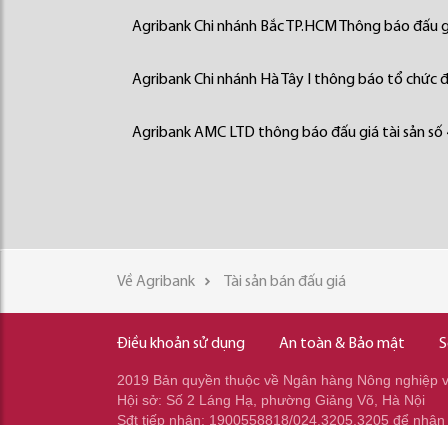
Agribank Chi nhánh Bắc TP.HCM Thông báo đấu gi
Agribank Chi nhánh Hà Tây I thông báo tổ chức đấ
Agribank AMC LTD thông báo đấu giá tài sản số
Về Agribank
Tài sản bán đấu giá
Điều khoản sử dụng
An toàn & Bảo mật
S
2019 Bản quyền thuộc về Ngân hàng Nông nghiệp và
Hội sở: Số 2 Láng Hạ, phường Giảng Võ, Hà Nội
Sđt tiếp nhận: 1900558818/024.3205.3205 để nhận
Sđt gọi ra: 024.2233.2345/037.353.2345/037.348.2