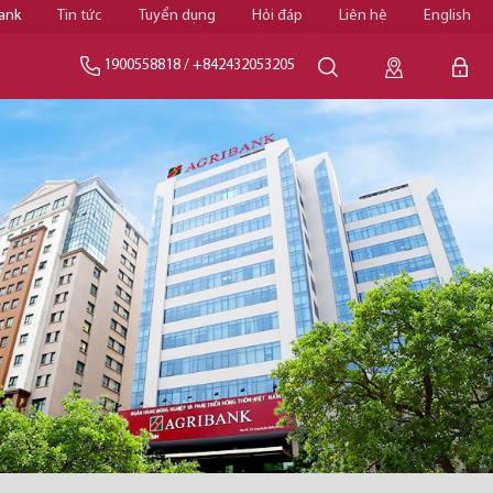
ank
Tin tức
Tuyển dụng
Hỏi đáp
Liên hệ
English
1900558818
/
+842432053205