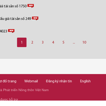
á tài sản số 1750
u giá tài sản số 249
 4023
1
2
3
4
5
...
10
ơ đồ trang
Webmail
Đăng ký nhận tin
English
 Phát triển Nông thôn Việt Nam
 được hỗ trợ
345/037.346.2345