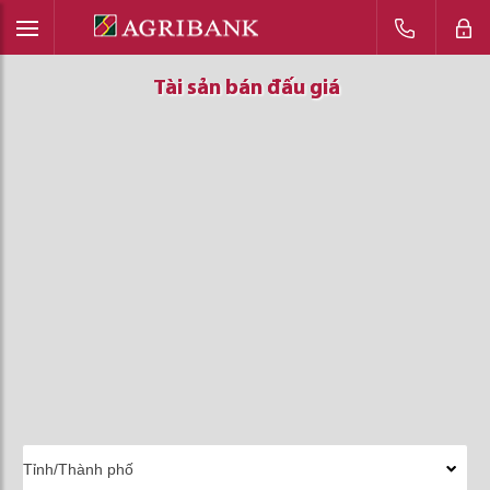
Tài sản bán đấu giá
Tài sản bán đấu giá
Tài sản bán đấu giá