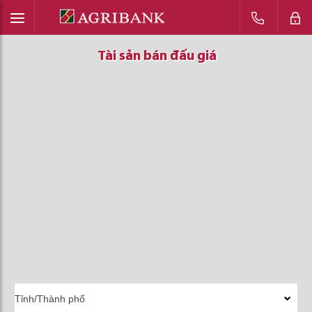
Tài sản bán đấu giá
Tài sản bán đấu giá
Tài sản bán đấu giá