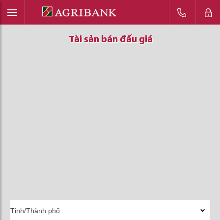
Tài sản bán đấu giá
Tài sản bán đấu giá
Tài sản bán đấu giá