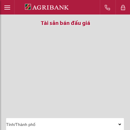
Tài sản bán đấu giá
Tài sản bán đấu giá
Tài sản bán đấu giá