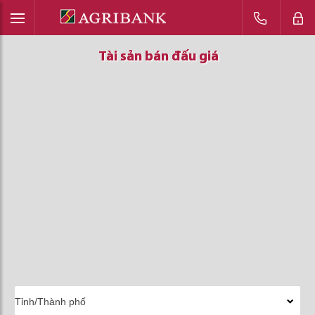
Tài sản bán đấu giá
Tài sản bán đấu giá
Tài sản bán đấu giá