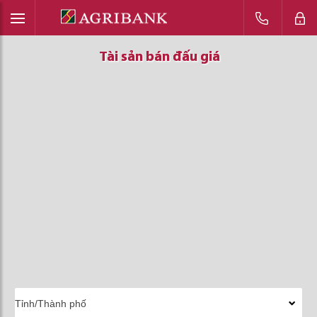
Tài sản bán đấu giá
Tài sản bán đấu giá
Tài sản bán đấu giá