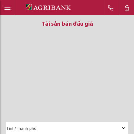
Tài sản bán đấu giá
Tài sản bán đấu giá
Tài sản bán đấu giá