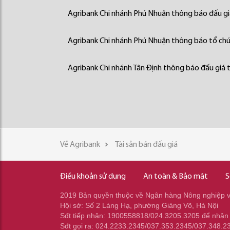
Agribank Chi nhánh Phú Nhuận thông báo đấu giá
Agribank Chi nhánh Phú Nhuận thông báo tổ chức
Agribank Chi nhánh Tân Định thông báo đấu giá t
Về Agribank
Tài sản bán đấu giá
Điều khoản sử dụng
An toàn & Bảo mật
S
2019 Bản quyền thuộc về Ngân hàng Nông nghiệp và
Hội sở: Số 2 Láng Hạ, phường Giảng Võ, Hà Nội
Sđt tiếp nhận: 1900558818/024.3205.3205 để nhận
Sđt gọi ra: 024.2233.2345/037.353.2345/037.348.2