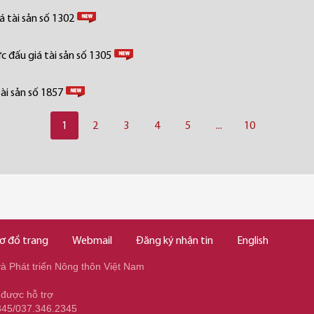
 tài sản số 1302
 đấu giá tài sản số 1305
ài sản số 1857
1
2
3
4
5
...
10
ơ đồ trang
Webmail
Đăng ký nhận tin
English
 Phát triển Nông thôn Việt Nam
 được hỗ trợ
345/037.346.2345