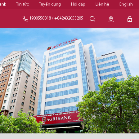
ank
Tin tức
Tuyển dụng
Hỏi đáp
Liên hệ
English
1900558818
/
+842432053205