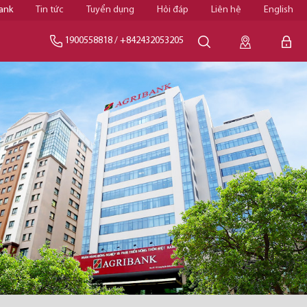
ank
Tin tức
Tuyển dụng
Hỏi đáp
Liên hệ
English
1900558818
/
+842432053205