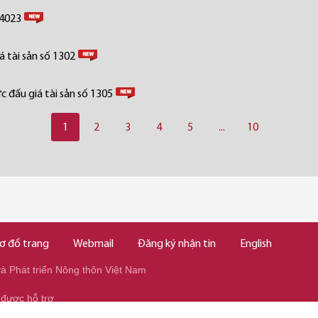
 4023
 tài sản số 1302
 đấu giá tài sản số 1305
1
2
3
4
5
...
10
ơ đồ trang
Webmail
Đăng ký nhận tin
English
 Phát triển Nông thôn Việt Nam
 được hỗ trợ
345/037.346.2345