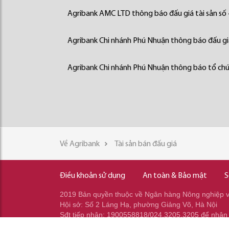
Agribank AMC LTD thông báo đấu giá tài sản số
Agribank Chi nhánh Phú Nhuận thông báo đấu giá
Agribank Chi nhánh Phú Nhuận thông báo tổ chức
Về Agribank
Tài sản bán đấu giá
Điều khoản sử dụng
An toàn & Bảo mật
S
2019 Bản quyền thuộc về Ngân hàng Nông nghiệp và
Hội sở: Số 2 Láng Hạ, phường Giảng Võ, Hà Nội
Sđt tiếp nhận: 1900558818/024.3205.3205 để nhận
Sđt gọi ra: 024.2233.2345/037.353.2345/037.348.2