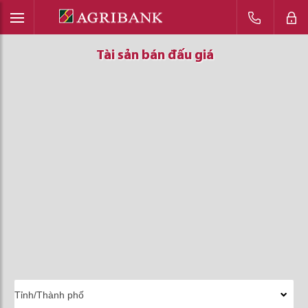
Tài sản bán đấu giá
Tài sản bán đấu giá
Tài sản bán đấu giá