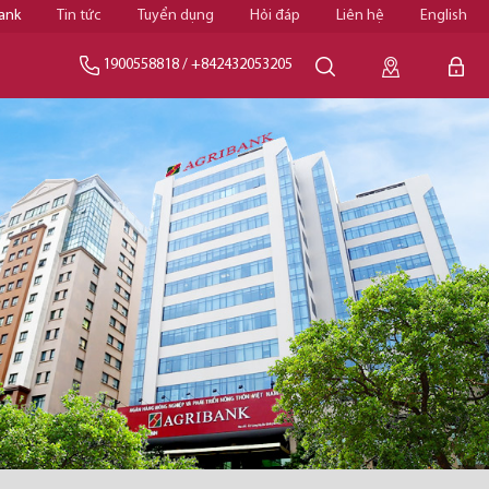
ank
Tin tức
Tuyển dụng
Hỏi đáp
Liên hệ
English
1900558818
/
+842432053205