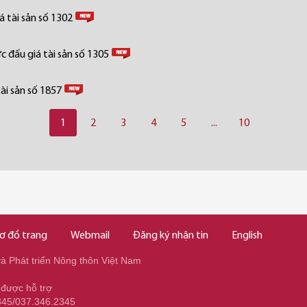
 tài sản số 1302
 đấu giá tài sản số 1305
ài sản số 1857
1
2
3
4
5
...
10
ơ đồ trang
Webmail
Đăng ký nhận tin
English
 Phát triển Nông thôn Việt Nam
 được hỗ trợ
345/037.346.2345