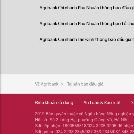
Agribank Chi nhánh Phú Nhuận thông báo đấu giá
Agribank Chi nhánh Phú Nhuận thông báo tổ chức
Agribank Chi nhánh Tân Định thông báo đấu giá t
Về Agribank
Tài sản bán đấu giá
Điều khoản sử dụng
An toàn & Bảo mật
S
2019 Bản quyền thuộc về Ngân hàng Nông nghiệp và
Hội sở: Số 2 Láng Hạ, phường Giảng Võ, Hà Nội
Sđt tiếp nhận: 1900558818/024.3205.3205 để nhận
Sđt gọi ra: 024.2233.2345/037.353.2345/037.348.2