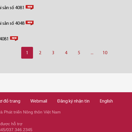
i sản số 4081
i sản số 4048
 4081
1
2
3
4
5
...
10
ơ đồ trang
Webmail
Đăng ký nhận tin
English
 Phát triển Nông thôn Việt Nam
 được hỗ trợ
345/037.346.2345