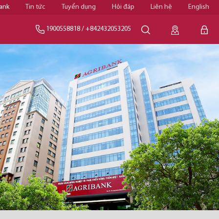
ank
Tin tức
Tuyển dụng
Hỏi đáp
Liên hệ
English
1900558818
/
+842432053205