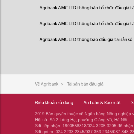
Agribank AMC LTD thông báo tổ chức đấu giá tà
Agribank AMC LTD thông báo tổ chức đấu giá tà
Agribank AMC LTD thông báo đấu giá tài sản số
Về Agribank
Tài sản bán đấu giá
Điều khoản sử dụng
An toàn & Bảo mật
S
2019 Bản quyền thuộc về Ngân hàng Nông nghiệp và
Hội sở: Số 2 Láng Hạ, phường Giảng Võ, Hà Nội
Sđt tiếp nhận: 1900558818/024.3205.3205 để nhận
Sđt gọi ra: 024.2233.2345/037.353.2345/037.348.2