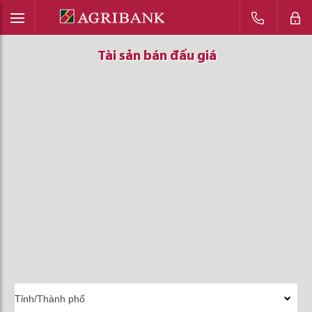
Tài sản bán đấu giá
Tài sản bán đấu giá
Tài sản bán đấu giá