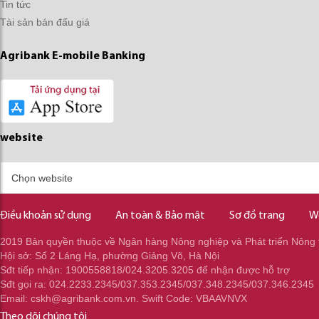
Tin tức
Tài sản bán đấu giá
Agribank E-mobile Banking
website
Điều khoản sử dụng
An toàn & Bảo mật
Sơ đồ trang
W
2019 Bản quyền thuộc về Ngân hàng Nông nghiệp và Phát triển Nông 
Hội sở: Số 2 Láng Hạ, phường Giảng Võ, Hà Nội
Sđt tiếp nhận: 1900558818/024.3205.3205 để nhận được hỗ trợ
Sđt gọi ra: 024.2233.2345/037.353.2345/037.348.2345/037.346.2345
Email: cskh@agribank.com.vn. Swift Code: VBAAVNVX
Theo dõi chúng tôi