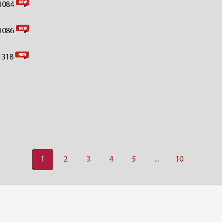
 1084
 1086
1318
1
2
3
4
5
...
10