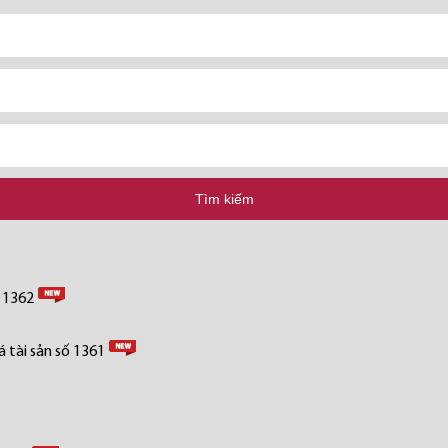
Tìm kiếm
ố 1362
 tài sản số 1361