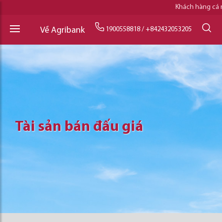
Khách hàng cá
Về Agribank
1900558818
/
+842432053205
Tài sản bán đấu giá
Tài sản bán đấu giá
Tài sản bán đấu giá