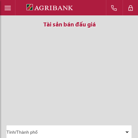
Tài sản bán đấu giá
Tài sản bán đấu giá
Tài sản bán đấu giá