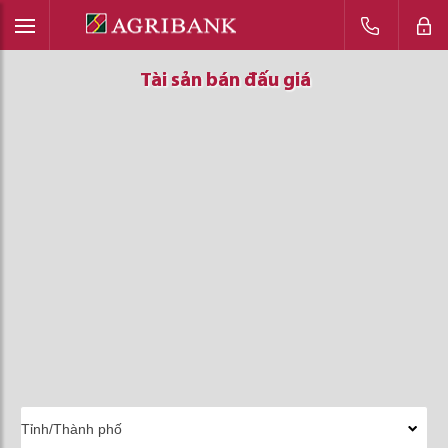
Tài sản bán đấu giá
Tài sản bán đấu giá
Tài sản bán đấu giá