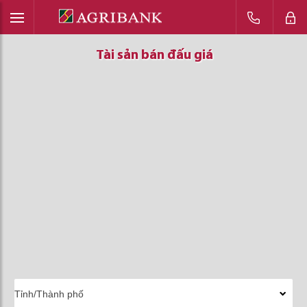
Tài sản bán đấu giá
Tài sản bán đấu giá
Tài sản bán đấu giá