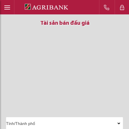
Tài sản bán đấu giá
Tài sản bán đấu giá
Tài sản bán đấu giá