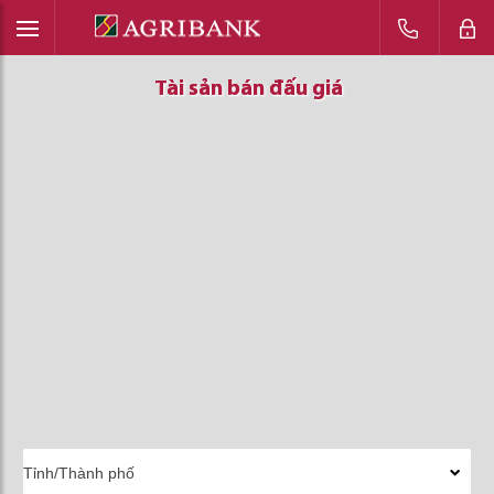
Tài sản bán đấu giá
Tài sản bán đấu giá
Tài sản bán đấu giá