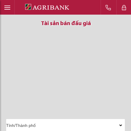
Tài sản bán đấu giá
Tài sản bán đấu giá
Tài sản bán đấu giá