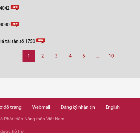
 4042
 4040
á tài sản số 1750
1
2
3
4
5
...
10
ơ đồ trang
Webmail
Đăng ký nhận tin
English
 Phát triển Nông thôn Việt Nam
 được hỗ trợ
345/037.346.2345