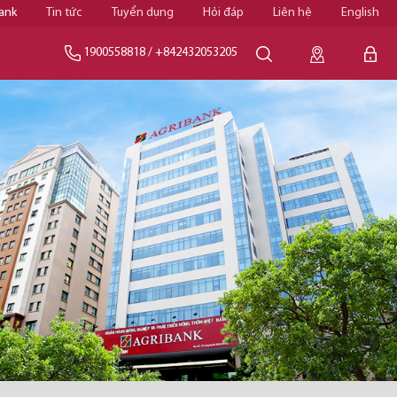
ank
Tin tức
Tuyển dụng
Hỏi đáp
Liên hệ
English
1900558818
/
+842432053205