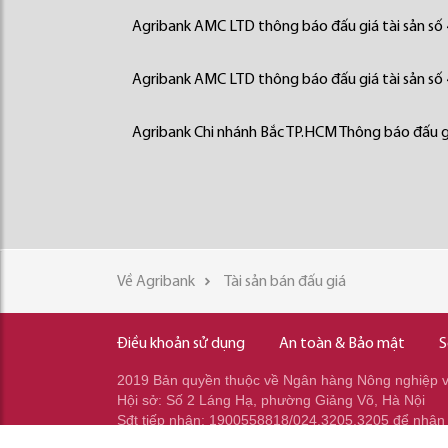
Agribank AMC LTD thông báo đấu giá tài sản số
Agribank AMC LTD thông báo đấu giá tài sản số
Agribank Chi nhánh Bắc TP.HCM Thông báo đấu gi
Về Agribank
Tài sản bán đấu giá
Điều khoản sử dụng
An toàn & Bảo mật
S
2019 Bản quyền thuộc về Ngân hàng Nông nghiệp và
Hội sở: Số 2 Láng Hạ, phường Giảng Võ, Hà Nội
Sđt tiếp nhận: 1900558818/024.3205.3205 để nhận
Sđt gọi ra: 024.2233.2345/037.353.2345/037.348.2