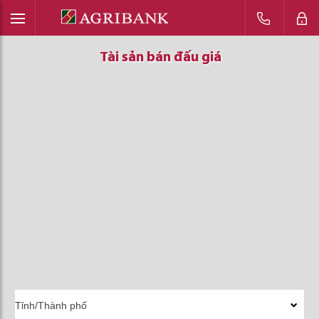
Tài sản bán đấu giá
Tài sản bán đấu giá
Tài sản bán đấu giá