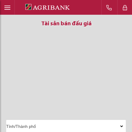
Tài sản bán đấu giá
Tài sản bán đấu giá
Tài sản bán đấu giá