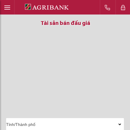
Tài sản bán đấu giá
Tài sản bán đấu giá
Tài sản bán đấu giá