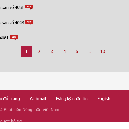
i sản số 4081
i sản số 4048
 4081
1
2
3
4
5
...
10
ơ đồ trang
Webmail
Đăng ký nhận tin
English
 Phát triển Nông thôn Việt Nam
 được hỗ trợ
345/037.346.2345