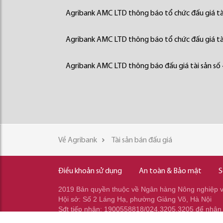
Agribank AMC LTD thông báo tổ chức đấu giá tà
Agribank AMC LTD thông báo tổ chức đấu giá tà
Agribank AMC LTD thông báo đấu giá tài sản số
Về Agribank
Tài sản bán đấu giá
Điều khoản sử dụng
An toàn & Bảo mật
S
2019 Bản quyền thuộc về Ngân hàng Nông nghiệp và
Hội sở: Số 2 Láng Hạ, phường Giảng Võ, Hà Nội
Sđt tiếp nhận: 1900558818/024.3205.3205 để nhận
Sđt gọi ra: 024.2233.2345/037.353.2345/037.348.2