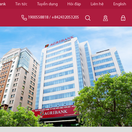
ank
Tin tức
Tuyển dụng
Hỏi đáp
Liên hệ
English
1900558818
/
+842432053205