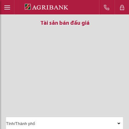
Tài sản bán đấu giá
Tài sản bán đấu giá
Tài sản bán đấu giá