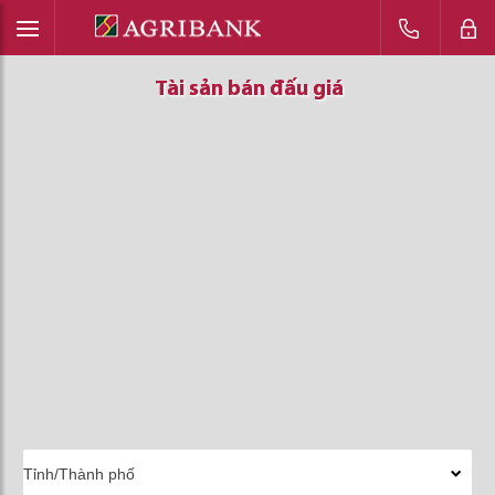
Tài sản bán đấu giá
Tài sản bán đấu giá
Tài sản bán đấu giá