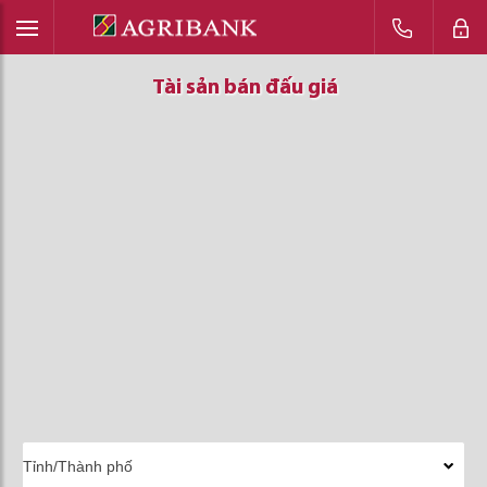
Tài sản bán đấu giá
Tài sản bán đấu giá
Tài sản bán đấu giá