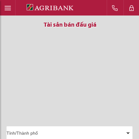
Tài sản bán đấu giá
Tài sản bán đấu giá
Tài sản bán đấu giá