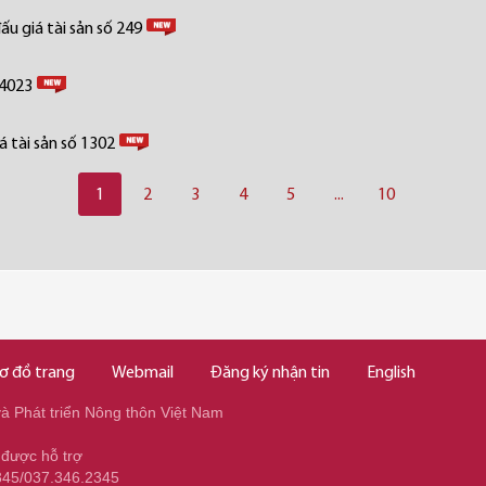
u giá tài sản số 249
 4023
 tài sản số 1302
1
2
3
4
5
...
10
ơ đồ trang
Webmail
Đăng ký nhận tin
English
 Phát triển Nông thôn Việt Nam
 được hỗ trợ
345/037.346.2345