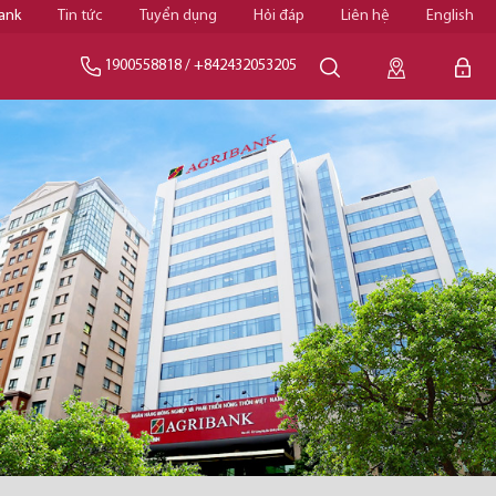
ank
Tin tức
Tuyển dụng
Hỏi đáp
Liên hệ
English
1900558818
/
+842432053205