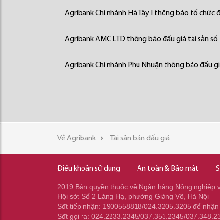
Agribank Chi nhánh Hà Tây I thông báo tổ chức đấ
Agribank AMC LTD thông báo đấu giá tài sản số
Agribank Chi nhánh Phú Nhuận thông báo đấu giá
Về Agribank
Tài sản bán đấu giá
Điều khoản sử dụng
An toàn & Bảo mật
S
2019 Bản quyền thuộc về Ngân hàng Nông nghiệp và
Hội sở: Số 2 Láng Hạ, phường Giảng Võ, Hà Nội
Sđt tiếp nhận: 1900558818/024.3205.3205 để nhận
Sđt gọi ra: 024.2233.2345/037.353.2345/037.348.2