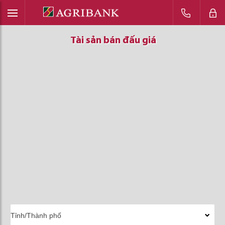
Tài sản bán đấu giá
Tài sản bán đấu giá
Tài sản bán đấu giá