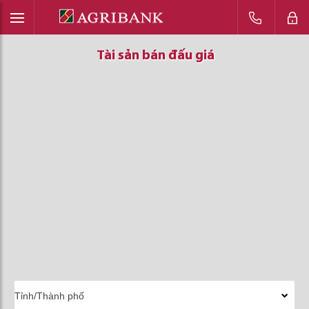
Tài sản bán đấu giá
Tài sản bán đấu giá
Tài sản bán đấu giá