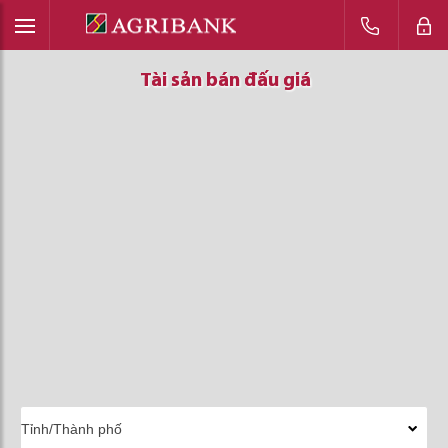
Tài sản bán đấu giá
Tài sản bán đấu giá
Tài sản bán đấu giá